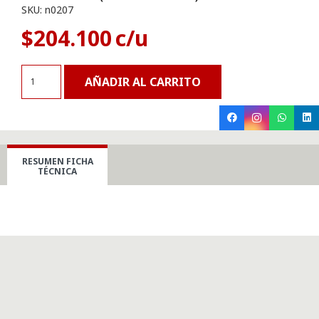
SKU:
n0207
$
204.100
Visio
AÑADIR AL CARRITO
Plan
1
(Licencia
anual)
RESUMEN FICHA
cantidad
TÉCNICA