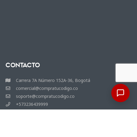
Contacto
Carrera 7A Número 152A-36, Bogotá
comercial@compratucodigo.co
soporte@compratucodigo.co
+573236439999
+573236439999
Compratucodigo es una marca de 3Clics Colombia SAS, todos los