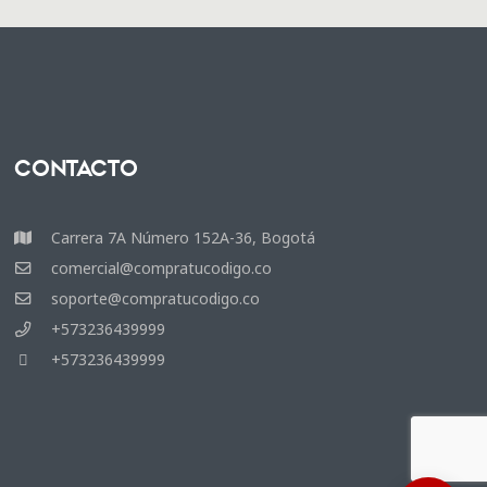
Contacto
Carrera 7A Número 152A-36, Bogotá
comercial@compratucodigo.co
soporte@compratucodigo.co
+573236439999
+573236439999