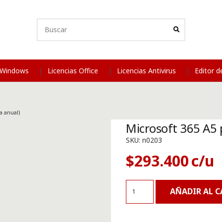
s Windows
Licencias Office
Licencias Antivirus
Editor 
a anual)
Microsoft 365 A5 p
SKU:
n0203
$
293.400
Microsoft
AÑADIR AL 
365
A5