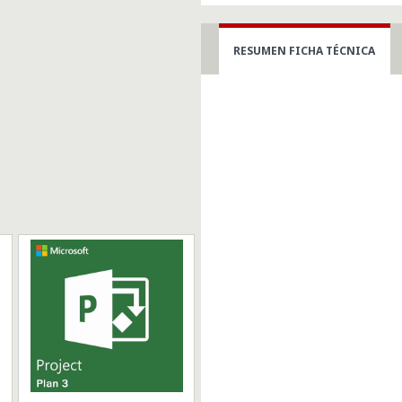
para
estudiantes
RESUMEN FICHA TÉCNICA
(Licencia
anual)
cantidad