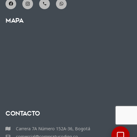
phone
Mapa
Contacto
Carrera 7A Número 152A-36, Bogotá
comercial@compratucodigo.co