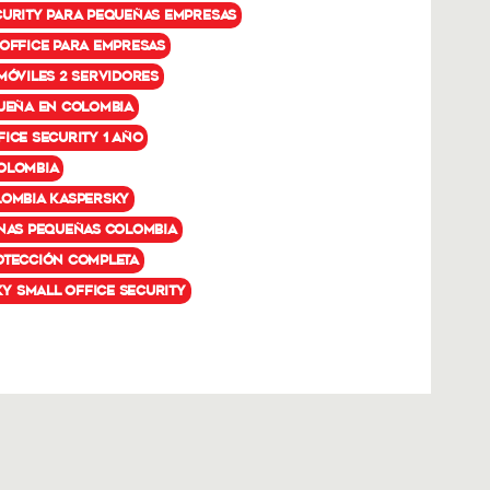
curity para pequeñas empresas
 Office para empresas
móviles 2 servidores
queña en Colombia
ice Security 1 año
olombia
lombia Kaspersky
inas pequeñas Colombia
otección completa
 Small Office Security