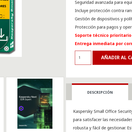
Seguridad avanzada para equ
Incluye protección contra ra
Gestión de dispositivos y polí
Protección para pagos y oper
Soporte técnico prioritario
Entrega inmediata por cor
Kaspersky
AÑADIR AL 
Small
Office
Security
-
DESCRIPCIÓN
25
PCs
Kaspersky Small Office Securi
-
para satisfacer las necesidad
25
robusta y fácil de gestionar. 
Móviles