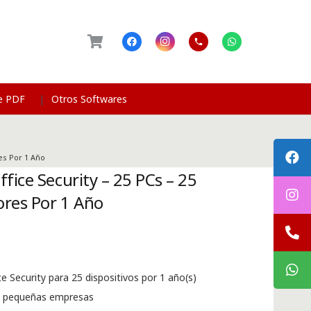
phone
de PDF
Otros Softwares
res Por 1 Año
fice Security – 25 PCs – 25
ores Por 1 Año
e Security para 25 dispositivos por 1 año(s)
ra pequeñas empresas