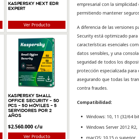
Kaspersky Next EDR
empresarial con la simplicidad
-
Expert
permitiendo mantener seguros t
2
Servidores
Ver Producto
A diferencia de las versiones 
Por
Security está optimizado para
1
características esenciales com
Año
datos sensibles, y una consola
cantidad
seguridad de todos los disposi
protección especializada para
asegurando que todas las tran
contra fraudes.
Kaspersky Small
Office Security – 50
Compatibilidad:
PCs – 50 Móviles – 5
Servidores Por 2
Años
Windows: 10, 11 (32/64 bi
$
2.560.000
Windows Server 2012 R2, 
Ver Producto
macOS: 10.15 o superior