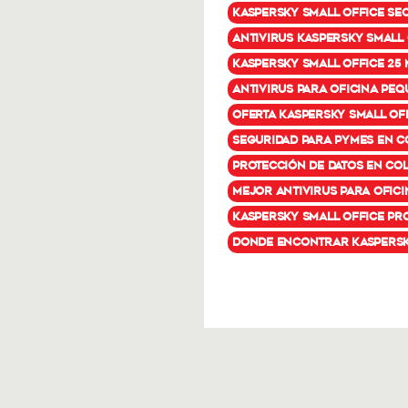
Kaspersky Small Office Se
antivirus Kaspersky Small
Kaspersky Small Office 25 
antivirus para oficina pe
oferta Kaspersky Small Off
seguridad para pymes en C
protección de datos en Co
mejor antivirus para ofic
Kaspersky Small Office pr
donde encontrar Kaspersky