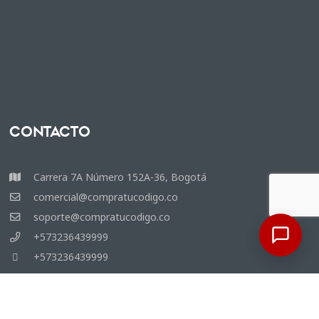
Contacto
Carrera 7A Número 152A-36, Bogotá
comercial@compratucodigo.co
soporte@compratucodigo.co
+573236439999
+573236439999