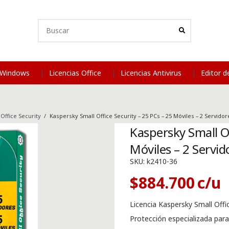
s Windows
Licencias Office
Licencias Antivirus
Editor 
Office Security
/
Kaspersky Small Office Security – 25 PCs – 25 Móviles – 2 Servido
Kaspersky Small Of
Móviles – 2 Servid
SKU:
k2410-36
$
884.700
Licencia Kaspersky Small Offic
Protección especializada pa