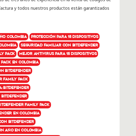
 factura y todos nuestros productos están garantizados
año Colombia
Protección para 15 dispositivos
Colombia
Seguridad familiar con Bitdefender
ly Pack
Mejor antivirus para 15 dispositivos
 Pack en Colombia
on Bitdefender
r Family Pack
a: Bitdefender
 Bitdefender
itdefender Family Pack
ender en Colombia
 con Bitdefender
 un año en Colombia