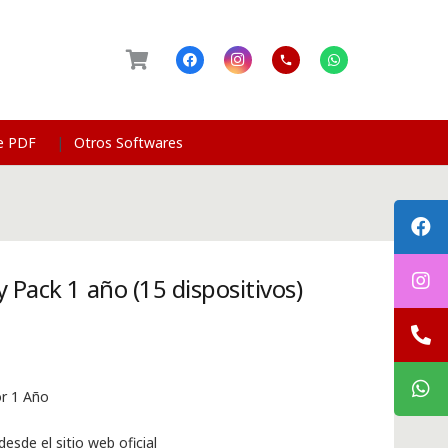
phone
de PDF
Otros Softwares
 Pack 1 año (15 dispositivos)
or 1 Año
esde el sitio web oficial