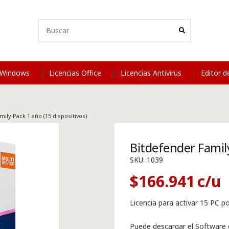
s Windows
Licencias Office
Licencias Antivirus
Editor 
ily Pack 1 año (15 dispositivos)
Bitdefender Family
SKU:
1039
$
166.941
Licencia para activar 15 PC p
Puede descargar el Software d