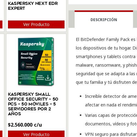
Kaspersky Next EDR
1
Expert
año
DESCRIPCIÓN
(15
Ver Producto
dispositivos)
El BitDefender Family Pack es 
cantidad
los dispositivos de tu hogar. 
smartphones y tablets contra
malware, ransomware, y phishi
seguridad que se adapta a las
que tu familia y tú disfruten d
Kaspersky Small
Increíble detector de ame
Office Security – 50
PCs – 50 Móviles – 5
afectar en nada el rendimi
Servidores Por 2
Años
Varias capas de protecci
documentos, vídeos y foto
$
2.560.000
VPN seguro para disfrutar
Ver Producto