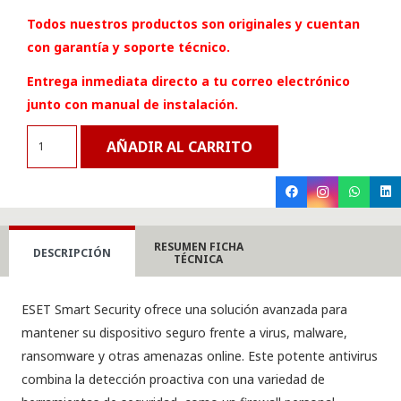
Todos nuestros productos son originales y cuentan
con garantía y soporte técnico.
Entrega inmediata directo a tu correo electrónico
junto con manual de instalación.
Antivirus
AÑADIR AL CARRITO
ESET
Smart
Security
1
RESUMEN FICHA
dispositivo
DESCRIPCIÓN
TÉCNICA
por
1
ESET Smart Security ofrece una solución avanzada para
año
mantener su dispositivo seguro frente a virus, malware,
cantidad
ransomware y otras amenazas online. Este potente antivirus
combina la detección proactiva con una variedad de