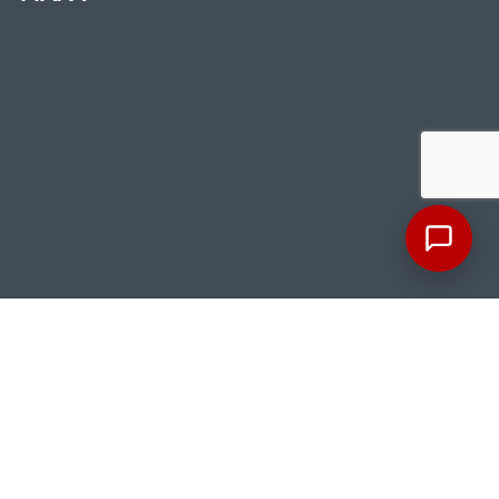
Contacto
Carrera 7A Número 152A-36, Bogotá
comercial@compratucodigo.co
soporte@compratucodigo.co
+573236439999